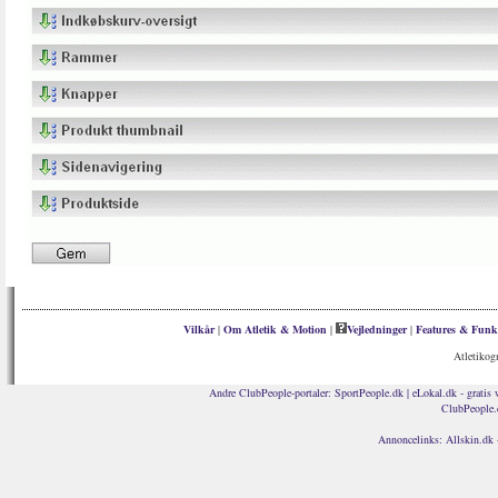
Vilkår
|
Om Atletik & Motion
|
Vejledninger
|
Features & Funk
Atletikog
Andre ClubPeople-portaler:
SportPeople.dk
|
eLokal.dk - gratis 
ClubPeople.
Annoncelinks:
Allskin.dk 