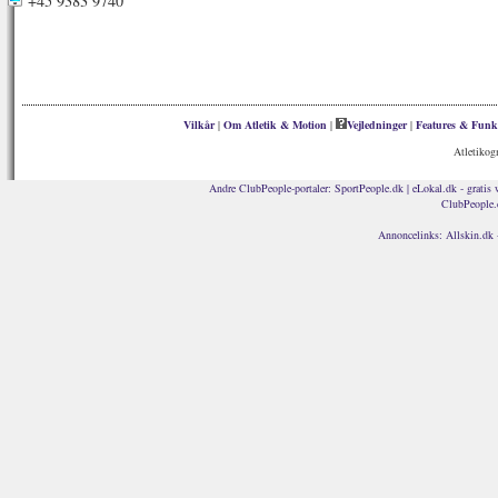
+45 9383 9740
Vilkår
|
Om Atletik & Motion
|
Vejledninger
|
Features & Funk
Atletikog
Andre ClubPeople-portaler:
SportPeople.dk
|
eLokal.dk - gratis 
ClubPeople.
Annoncelinks:
Allskin.dk 