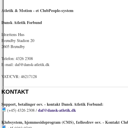
Atletik & Motion - et ClubPeople-system
Dansk Atletik Forbund
Idrættens Hus
Brøndby Stadion 20
2605 Brøndby
Telefon: 4326 2308
E-mail: daf@dansk-atletik.dk
VAT/CVR: 46217128
KONTAKT
Support, betalinger osv. - kontakt Dansk Atletik Forbund:
daf@dansk-atletik.dk
(+45) 4326 2308 /
Klubsystem, hjemmesideprogram (CMS), fællesdrev osv. - Kontakt Clu