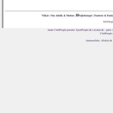
Vilkår
|
Om Atletik & Motion
|
Vejledninger
|
Features & Funk
Atletikog
Andre ClubPeople-portaler:
SportPeople.dk
|
eLokal.dk - gratis 
ClubPeople.
Annoncelinks:
Allskin.dk 