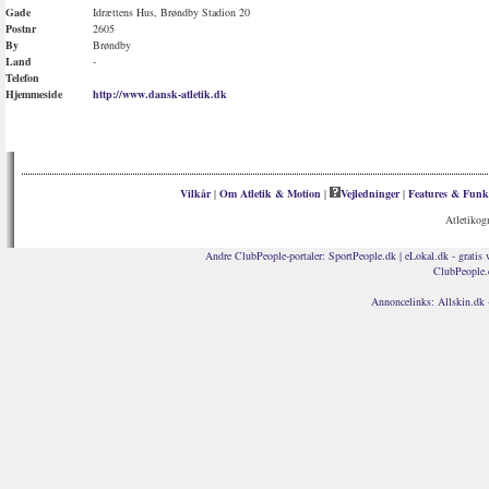
Gade
Idrættens Hus, Brøndby Stadion 20
Postnr
2605
By
Brøndby
Land
-
Telefon
Hjemmeside
http://www.dansk-atletik.dk
Vilkår
|
Om Atletik & Motion
|
Vejledninger
|
Features & Funk
Atletikog
Andre ClubPeople-portaler:
SportPeople.dk
|
eLokal.dk - gratis 
ClubPeople.
Annoncelinks:
Allskin.dk 