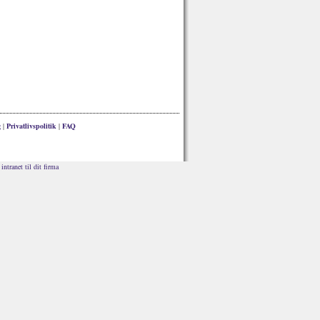
g
|
Privatlivspolitik
|
FAQ
intranet til dit firma