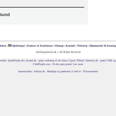
rbund
otion
|
Vejledninger
|
Features & Funktioner
|
Sitemap
|
Kontakt
|
Webshop
|
Hjemmeside til forenin
Atletikogmotion.dk ~ All Rights Reserved
rtaler:
SportPeople.dk
|
eLokal.dk - gratis webshop til dit firma
|
Ugens Tilbud!
|
Intersite.dk - gratis CMS og 
ClubPeople.com - Få din egen portal:
Læs mere
Annoncelinks:
Allskin.dk - Hudpleje og parfurmer
|
ConCor - IT-konsulenter