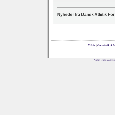
Nyheder fra Dansk Atletik Fo
Vilkår
|
Om Atletik & M
Andre ClubPeople-po