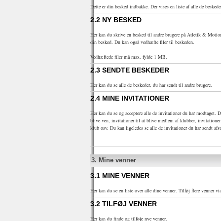
Dette er din besked indbakke. Der vises en liste af alle de besked
2.2
NY BESKED
Her kan du skrive en besked til andre brugere på Atletik & Motio
din besked. Du kan også vedhæfte filer til beskeden.
Vedhæftede filer må max. fylde 1 MB.
2.3
SENDTE BESKEDER
Her kan du se alle de beskeder, du har sendt til andre brugere.
2.4
MINE INVITATIONER
Her kan du se og acceptere alle de invitationer du har modtaget. De
blive ven, invitationer til at blive medlem af klubber, invitationer 
klub osv. Du kan ligeledes se alle de invitationer du har sendt afst
3.
Mine venner
3.1
MINE VENNER
Her kan du se en liste over alle dine venner. Tilføj flere venner vi
3.2
TILFØJ VENNER
Her kan du finde og tilføje nye venner.