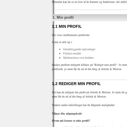
Herunder kan du se en liste af de features og funktioner, der uddy
1.
Min profil
1.1
MIN PROFIL
Her vises medlemmets profilside.
Siden er delt op i:
Grundlæggende oplysninger
Fritekst-område
Medlemsliste over klubber
Ønskes profilen redigeret klikkes på "Rediger min profil". Jo mere
profilside, jo mere får du ud af din brug af Atletik & Motion
1.2
REDIGER MIN PROFIL
Her kan du redigere din profil på Atletik & Motion. Jo mere du gør
mere får du ud af din brug af Atletik & Motion.
Nederst under indstillinger har du følgende muligheder:
Tilpas din adgangskode
Hvem må kunne se min profil?