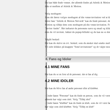
Du kan både finde venner, der allerede findes på Atletik & Motion 
ikke er medlem af Atletik & Motion.
Vælg modtagere:
Som det første vælges modtagere af din venne-invitation ved at 
første fane "Atletik & Motion Netværk" kan du finde personer, de
Motion og tilføje dem som modtagere på din venne-invitation. For
"Inviter Andre". Her indtaster du personens navn og email og klikke
dem du vil invitere, lukker du popup-billedet og du kan nu se dem
Valgfri besked:
Her kan du skrive en evt. besked, som du ønsker skal sendes me
Til sidst klikkes på knappen "Send invitationer" og de valgte mod
4.
Fans og Idoler
4.1
MINE FANS
Her kan du se en liste af de personer, der er fan af dig.
4.2
MINE IDOLER
Her kan du blive fan af andre personer eller af klubber.
- Under fanen "Personer" kan du finde en person, som du vil være 
allerede har valgt som idol. Vælg "Tilføj idol"
- Under fanen "klubber" kan du finde en klub, som du vil være fan 
har valgt som idol-klubber. Vælg "Tilføj en klub"