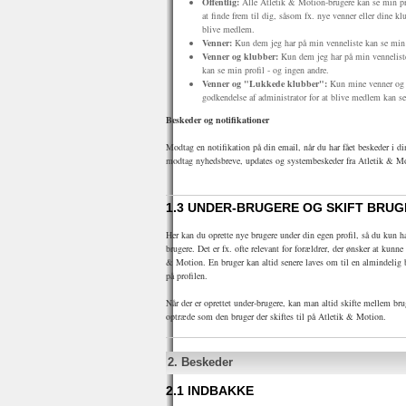
Offentlig:
Alle Atletik & Motion-brugere kan se min pro
at finde frem til dig, såsom fx. nye venner eller dine klu
blive medlem.
Venner:
Kun dem jeg har på min venneliste kan se min p
Venner og klubber:
Kun dem jeg har på min vennelist
kan se min profil - og ingen andre.
Venner og "Lukkede klubber":
Kun mine venner og 
godkendelse af administrator for at blive medlem kan se
Beskeder og notifikationer
Modtag en notifikation på din email, når du har fået beskeder i 
modtag nyhedsbreve, updates og systembeskeder fra Atletik & M
1.3 UNDER-BRUGERE OG SKIFT BRUG
Her kan du oprette nye brugere under din egen profil, så du kun har
brugere. Det er fx. ofte relevant for forældrer, der ønsker at kunne 
& Motion. En bruger kan altid senere laves om til en almindelig 
på profilen.
Når der er oprettet under-brugere, kan man altid skifte mellem br
optræde som den bruger der skiftes til på Atletik & Motion.
2.
Beskeder
2.1
INDBAKKE