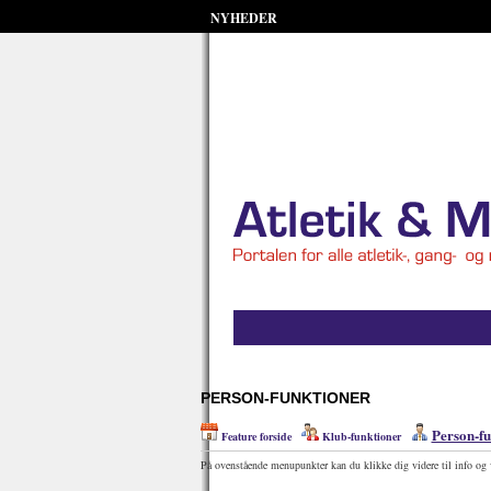
NYHEDER
PERSON-FUNKTIONER
Person-fu
Feature forside
Klub-funktioner
På ovenstående menupunkter kan du klikke dig videre til info og 