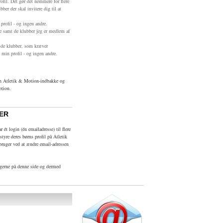
fil. Det gør det nemmere for flere
bber der skal invitere dig til at
rofil - og ingen andre.
e samt de klubber jeg er medlem af
de klubber, som kræver
 min profil - og ingen andre.
din Atletik & Motion-indbakke og
otion.
ER
 ét login (én emailadresse) til flere
styre deres børns profil på Atletik
bruger ved at ændre email-adressen
ugerne på denne side og dermed