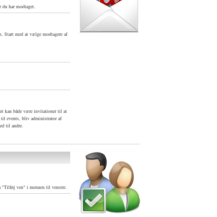
er du har modtaget.
n. Start med at vælge modtagere af
t kan både være invitationer til at
til events, bliv administrator af
ed til andre.
a "Tilføj ven" i menuen til venstre.