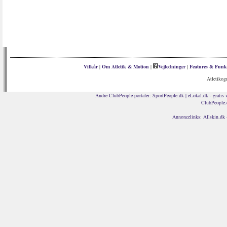
Vilkår
|
Om Atletik & Motion
|
Vejledninger
|
Features & Funk
Atletikog
Andre ClubPeople-portaler:
SportPeople.dk
|
eLokal.dk - gratis 
ClubPeople.
Annoncelinks:
Allskin.dk 