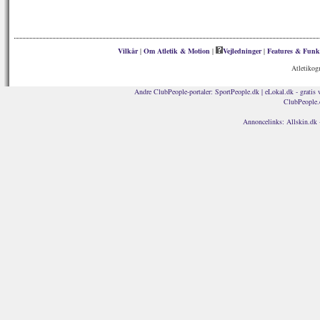
Vilkår
|
Om Atletik & Motion
|
Vejledninger
|
Features & Funk
Atletikog
Andre ClubPeople-portaler:
SportPeople.dk
|
eLokal.dk - gratis 
ClubPeople.
Annoncelinks:
Allskin.dk 