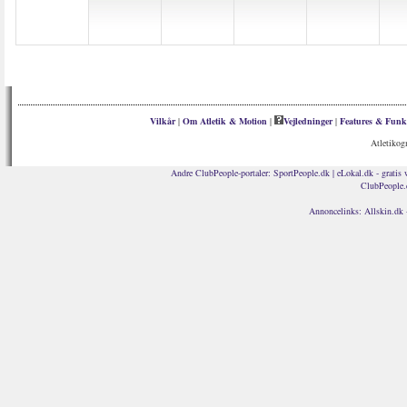
Vilkår
|
Om Atletik & Motion
|
Vejledninger
|
Features & Funk
Atletikog
Andre ClubPeople-portaler:
SportPeople.dk
|
eLokal.dk - gratis 
ClubPeople.
Annoncelinks:
Allskin.dk 