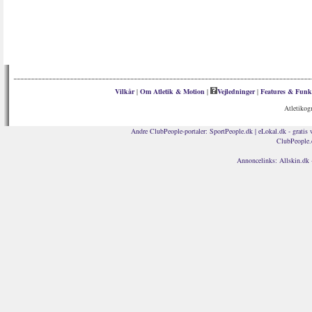
Vilkår
|
Om Atletik & Motion
|
Vejledninger
|
Features & Funk
Atletikog
Andre ClubPeople-portaler:
SportPeople.dk
|
eLokal.dk - gratis 
ClubPeople.
Annoncelinks:
Allskin.dk 