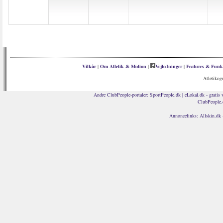
Vilkår
|
Om Atletik & Motion
|
Vejledninger
|
Features & Funk
Atletikog
Andre ClubPeople-portaler:
SportPeople.dk
|
eLokal.dk - gratis 
ClubPeople.
Annoncelinks:
Allskin.dk 