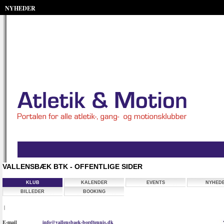
NYHEDER
VALLENSBÆK BTK - OFFENTLIGE SIDER
KLUB
KALENDER
EVENTS
NYHED
BILLEDER
BOOKING
|
E-mail
info@vallensbaek-bordtennis.dk