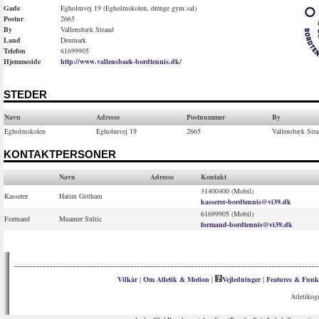
Gade
Egholmvej 19 (Egholmskolen, drenge gym.sal)
Postnr
2665
By
Vallensbæk Strand
Land
Denmark
Telefon
61699905
Hjemmeside
http://www.vallensbaek-bordtennis.dk/
STEDER
Navn
Adresse
Postnummer
By
Egholmskolen
Egholmvej 19
2665
Vallensbæk Str
KONTAKTPERSONER
Navn
Adresse
Kontakt
31400400 (Mobil)
Kasserer
Hatim Gittham
kasserer-bordtennis@vi39.dk
61699905 (Mobil)
Formand
Muamer Sultic
formand-bordtennis@vi39.dk
Vilkår
|
Om Atletik & Motion
|
Vejledninger
|
Features & Funk
Atletikog