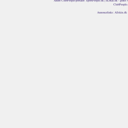
Andre ClubPeople-portaler:
SportPeople.dk
|
eLokal.dk - gratis 
ClubPeople.
Annoncelinks:
Allskin.dk 