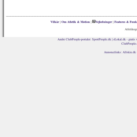
Vilkår
|
Om Atletik & Motion
|
Vejledninger
|
Features & Funk
Atletikog
Andre ClubPeople-portaler:
SportPeople.dk
|
eLokal.dk - gratis 
ClubPeople.
Annoncelinks:
Allskin.dk 